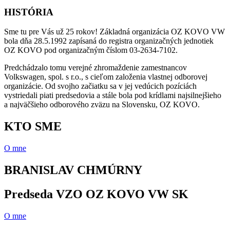
HISTÓRIA
Sme tu pre Vás už 25 rokov! Základná organizácia OZ KOVO VW
bola dňa 28.5.1992 zapísaná do registra organizačných jednotiek
OZ KOVO pod organizačným číslom 03-2634-7102.
Predchádzalo tomu verejné zhromaždenie zamestnancov
Volkswagen, spol. s r.o., s cieľom založenia vlastnej odborovej
organizácie. Od svojho začiatku sa v jej vedúcich pozíciách
vystriedali piati predsedovia a stále bola pod krídlami najsilnejšieho
a najväčšieho odborového zväzu na Slovensku, OZ KOVO.
KTO SME
O mne
BRANISLAV CHMÚRNY
Predseda VZO OZ KOVO VW SK
O mne