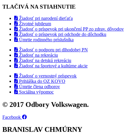
TLAČIVÁ NA STIAHNUTIE
Žiadosť pri narodení dieťaťa
Životné jubileum
Žiadosť o príspevok pri ukončení PP zo zdrav. dôvodov
Žiadosť o príspevok pri odchode do dôchodku
Úmrtie rodinného príslušníka
Žiadosť o podporu pri dlhodobej PN
Žiadosť na rekreáciu
Žiadosť na detskú rekreáciu
Žiadosť na športové a kultúrne akcie
Žiadosť o vernostný príspevok
Prihláška do OZ KOVO
Úmrtie člena odborov
Sociálna výpomoc
© 2017 Odbory Volkswagen.
Facebook
BRANISLAV CHMÚRNY