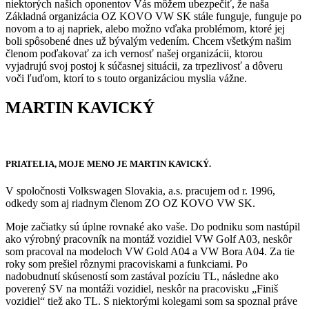
niektorých našich oponentov Vás môžem ubezpečiť, že naša
Základná organizácia OZ KOVO VW SK stále funguje, funguje po
novom a to aj napriek, alebo možno vďaka problémom, ktoré jej
boli spôsobené dnes už bývalým vedením. Chcem všetkým našim
členom poďakovať za ich vernosť našej organizácii, ktorou
vyjadrujú svoj postoj k súčasnej situácii, za trpezlivosť a dôveru
voči ľuďom, ktorí to s touto organizáciou myslia vážne.
MARTIN KAVICKÝ
PRIATELIA, MOJE MENO JE MARTIN KAVICKÝ.
V spoločnosti Volkswagen Slovakia, a.s. pracujem od r. 1996,
odkedy som aj riadnym členom ZO OZ KOVO VW SK.
Moje začiatky sú úplne rovnaké ako vaše. Do podniku som nastúpil
ako výrobný pracovník na montáž vozidiel VW Golf A03, neskôr
som pracoval na modeloch VW Gold A04 a VW Bora A04. Za tie
roky som prešiel rôznymi pracoviskami a funkciami. Po
nadobudnutí skúseností som zastával pozíciu TL, následne ako
poverený SV na montáži vozidiel, neskôr na pracovisku „Finiš
vozidiel“ tiež ako TL. S niektorými kolegami som sa spoznal práve