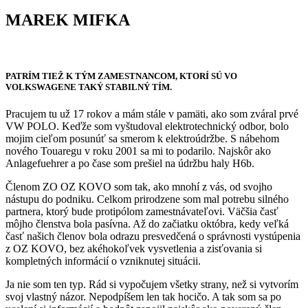
MAREK MIFKA
PATRÍM TIEŽ K TÝM ZAMESTNANCOM, KTORÍ SÚ VO
VOLKSWAGENE TAKÝ STABILNÝ TÍM.
Pracujem tu už 17 rokov a mám stále v pamäti, ako som zváral prvé
VW POLO. Keďže som vyštudoval elektrotechnický odbor, bolo
mojim cieľom posunúť sa smerom k elektroúdržbe. S nábehom
nového Touaregu v roku 2001 sa mi to podarilo. Najskôr ako
Anlagefuehrer a po čase som prešiel na údržbu haly H6b.
Členom ZO OZ KOVO som tak, ako mnohí z vás, od svojho
nástupu do podniku. Celkom prirodzene som mal potrebu silného
partnera, ktorý bude protipólom zamestnávateľovi. Väčšia časť
môjho členstva bola pasívna. Až do začiatku októbra, kedy veľká
časť našich členov bola odrazu presvedčená o správnosti vystúpenia
z OZ KOVO, bez akéhokoľvek vysvetlenia a zisťovania si
kompletných informácií o vzniknutej situácii.
Ja nie som ten typ. Rád si vypočujem všetky strany, než si vytvorím
svoj vlastný názor. Nepodpíšem len tak hocičo. A tak som sa po