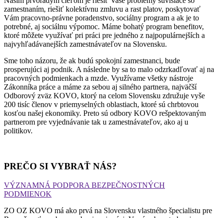
Našim prvoradým cieľom je riešiť Vaše problémy súvisiace so
zamestnaním, riešiť kolektívnu zmluvu a rast platov, poskytovať
Vám pracovno-právne poradenstvo, sociálny program a ak je to
potrebné, aj sociálnu výpomoc. Máme bohatý program benefitov,
ktoré môžete využívať pri práci pre jedného z najpopulárnejších a
najvyhľadávanejších zamestnávateľov na Slovensku.
Sme toho názoru, že ak budú spokojní zamestnanci, bude
prosperujúci aj podnik. A následne by sa to malo odzrkadľovať aj na
pracovných podmienkach a mzde. Využívame všetky nástroje
Zákonníka práce a máme za sebou aj silného partnera, najväčší
Odborový zväz KOVO, ktorý na celom Slovensku združuje vyše
200 tisíc členov v priemyselných oblastiach, ktoré sú chrbtovou
kosťou našej ekonomiky. Preto sú odbory KOVO rešpektovaným
partnerom pre vyjednávanie tak u zamestnávateľov, ako aj u
politikov.
PREČO SI VYBRAŤ NÁS?
VÝZNAMNÁ PODPORA BEZPEČNOSTNÝCH
PODMIENOK
ZO OZ KOVO má ako prvá na Slovensku vlastného špecialistu pre