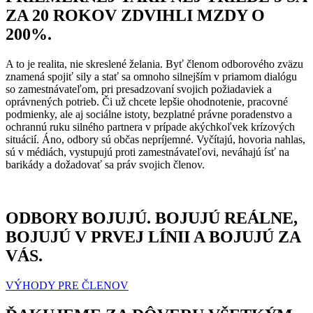
ZA 20 ROKOV ZDVIHLI MZDY O
200%.
A to je realita, nie skreslené želania. Byť členom odborového zväzu
znamená spojiť sily a stať sa omnoho silnejším v priamom dialógu
so zamestnávateľom, pri presadzovaní svojich požiadaviek a
oprávnených potrieb. Či už chcete lepšie ohodnotenie, pracovné
podmienky, ale aj sociálne istoty, bezplatné právne poradenstvo a
ochrannú ruku silného partnera v prípade akýchkoľvek krízových
situácií. Áno, odbory sú občas nepríjemné. Vyčítajú, hovoria nahlas,
sú v médiách, vystupujú proti zamestnávateľovi, neváhajú ísť na
barikády a dožadovať sa práv svojich členov.
ODBORY BOJUJÚ. BOJUJÚ REÁLNE,
BOJUJÚ V PRVEJ LÍNII A BOJUJÚ ZA
VÁS.
VÝHODY PRE ČLENOV