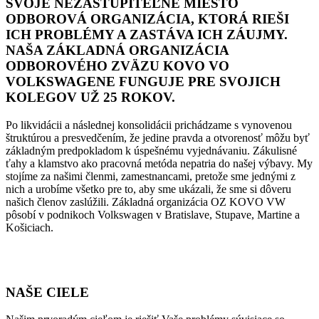
SVOJE NEZASTUPITEĽNÉ MIESTO
ODBOROVÁ ORGANIZÁCIA, KTORÁ RIEŠI
ICH PROBLÉMY A ZASTÁVA ICH ZÁUJMY.
NAŠA ZÁKLADNÁ ORGANIZÁCIA
ODBOROVÉHO ZVÄZU KOVO VO
VOLKSWAGENE FUNGUJE PRE SVOJICH
KOLEGOV UŽ 25 ROKOV.
Po likvidácii a následnej konsolidácii prichádzame s vynovenou
štruktúrou a presvedčením, že jedine pravda a otvorenosť môžu byť
základným predpokladom k úspešnému vyjednávaniu. Zákulisné
ťahy a klamstvo ako pracovná metóda nepatria do našej výbavy. My
stojíme za našimi členmi, zamestnancami, pretože sme jednými z
nich a urobíme všetko pre to, aby sme ukázali, že sme si dôveru
našich členov zaslúžili. Základná organizácia OZ KOVO VW
pôsobí v podnikoch Volkswagen v Bratislave, Stupave, Martine a
Košiciach.
NAŠE CIELE