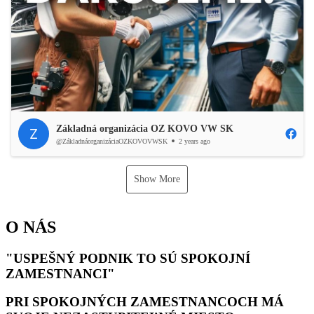
Základná organizácia OZ KOVO VW SK
@ZákladnáorganizáciaOZKOVOVWSK
2 years ago
Show More
O NÁS
"USPEŠNÝ PODNIK TO SÚ SPOKOJNÍ
ZAMESTNANCI"
PRI SPOKOJNÝCH ZAMESTNANCOCH MÁ