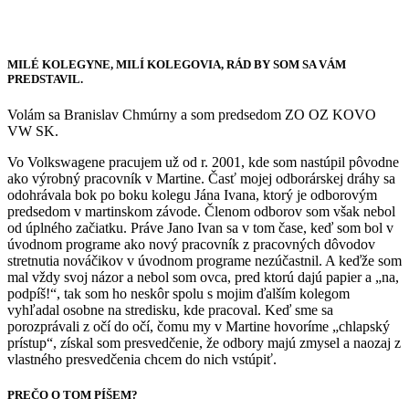
MILÉ KOLEGYNE, MILÍ KOLEGOVIA, RÁD BY SOM SA VÁM
PREDSTAVIL.
Volám sa Branislav Chmúrny a som predsedom ZO OZ KOVO
VW SK.
Vo Volkswagene pracujem už od r. 2001, kde som nastúpil pôvodne
ako výrobný pracovník v Martine. Časť mojej odborárskej dráhy sa
odohrávala bok po boku kolegu Jána Ivana, ktorý je odborovým
predsedom v martinskom závode. Členom odborov som však nebol
od úplného začiatku. Práve Jano Ivan sa v tom čase, keď som bol v
úvodnom programe ako nový pracovník z pracovných dôvodov
stretnutia nováčikov v úvodnom programe nezúčastnil. A keďže som
mal vždy svoj názor a nebol som ovca, pred ktorú dajú papier a „na,
podpíš!“, tak som ho neskôr spolu s mojim ďalším kolegom
vyhľadal osobne na stredisku, kde pracoval. Keď sme sa
porozprávali z očí do očí, čomu my v Martine hovoríme „chlapský
prístup“, získal som presvedčenie, že odbory majú zmysel a naozaj z
vlastného presvedčenia chcem do nich vstúpiť.
PREČO O TOM PÍŠEM?