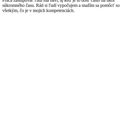
Práca zastupovať ľudí ma baví, aj keď je to dosť často na úkor
súkromného času. Rád si ľudí vypočujem a snažím sa pomôcť so
všetkým, čo je v mojich kompetenciách.