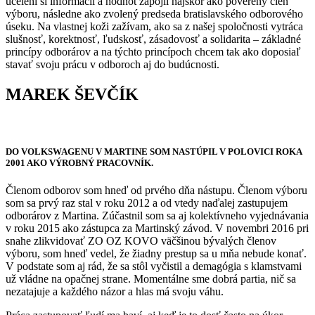
ucelení si informácií a hodnôt zapojil najskôr ako poverený člen
výboru, následne ako zvolený predseda bratislavského odborového
úseku. Na vlastnej koži zažívam, ako sa z našej spoločnosti vytráca
slušnosť, korektnosť, ľudskosť, zásadovosť a solidarita – základné
princípy odborárov a na týchto princípoch chcem tak ako doposiaľ
stavať svoju prácu v odboroch aj do budúcnosti.
MAREK ŠEVČÍK
DO VOLKSWAGENU V MARTINE SOM NASTÚPIL V POLOVICI ROKA
2001 AKO VÝROBNÝ PRACOVNÍK.
Členom odborov som hneď od prvého dňa nástupu. Členom výboru
som sa prvý raz stal v roku 2012 a od vtedy naďalej zastupujem
odborárov z Martina. Zúčastnil som sa aj kolektívneho vyjednávania
v roku 2015 ako zástupca za Martinský závod. V novembri 2016 pri
snahe zlikvidovať ZO OZ KOVO väčšinou bývalých členov
výboru, som hneď vedel, že žiadny prestup sa u mňa nebude konať.
V podstate som aj rád, že sa stôl vyčistil a demagógia s klamstvami
už vládne na opačnej strane. Momentálne sme dobrá partia, nič sa
nezatajuje a každého názor a hlas má svoju váhu.