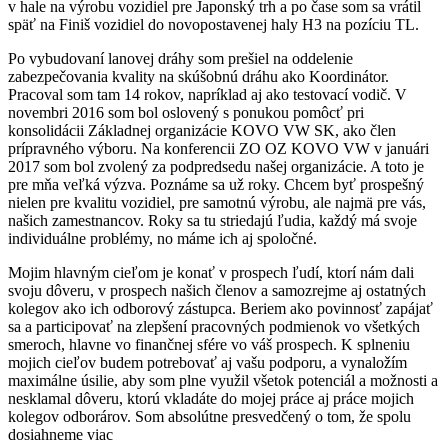
v hale na výrobu vozidiel pre Japonský trh a po čase som sa vrátil
späť na Finiš vozidiel do novopostavenej haly H3 na pozíciu TL.
Po vybudovaní lanovej dráhy som prešiel na oddelenie
zabezpečovania kvality na skúšobnú dráhu ako Koordinátor.
Pracoval som tam 14 rokov, napríklad aj ako testovací vodič. V
novembri 2016 som bol oslovený s ponukou pomôcť pri
konsolidácii Základnej organizácie KOVO VW SK, ako člen
prípravného výboru. Na konferencii ZO OZ KOVO VW v januári
2017 som bol zvolený za podpredsedu našej organizácie. A toto je
pre mňa veľká výzva. Poznáme sa už roky. Chcem byť prospešný
nielen pre kvalitu vozidiel, pre samotnú výrobu, ale najmä pre vás,
našich zamestnancov. Roky sa tu striedajú ľudia, každý má svoje
individuálne problémy, no máme ich aj spoločné.
Mojim hlavným cieľom je konať v prospech ľudí, ktorí nám dali
svoju dôveru, v prospech našich členov a samozrejme aj ostatných
kolegov ako ich odborový zástupca. Beriem ako povinnosť zapájať
sa a participovať na zlepšení pracovných podmienok vo všetkých
smeroch, hlavne vo finančnej sfére vo váš prospech. K splneniu
mojich cieľov budem potrebovať aj vašu podporu, a vynaložím
maximálne úsilie, aby som plne využil všetok potenciál a možnosti a
nesklamal dôveru, ktorú vkladáte do mojej práce aj práce mojich
kolegov odborárov. Som absolútne presvedčený o tom, že spolu
dosiahneme viac