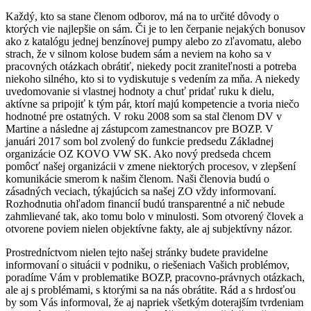
Každý, kto sa stane členom odborov, má na to určité dôvody o
ktorých vie najlepšie on sám. Či je to len čerpanie nejakých bonusov
ako z katalógu jednej benzínovej pumpy alebo zo zľavomatu, alebo
strach, že v silnom kolose budem sám a neviem na koho sa v
pracovných otázkach obrátiť, niekedy pocit zraniteľnosti a potreba
niekoho silného, kto si to vydiskutuje s vedením za mňa. A niekedy
uvedomovanie si vlastnej hodnoty a chuť pridať ruku k dielu,
aktívne sa pripojiť k tým pár, ktorí majú kompetencie a tvoria niečo
hodnotné pre ostatných. V roku 2008 som sa stal členom DV v
Martine a následne aj zástupcom zamestnancov pre BOZP. V
januári 2017 som bol zvolený do funkcie predsedu Základnej
organizácie OZ KOVO VW SK. Ako nový predseda chcem
pomôcť našej organizácii v zmene niektorých procesov, v zlepšení
komunikácie smerom k našim členom. Naši členovia budú o
zásadných veciach, týkajúcich sa našej ZO vždy informovaní.
Rozhodnutia ohľadom financií budú transparentné a nič nebude
zahmlievané tak, ako tomu bolo v minulosti. Som otvorený človek a
otvorene poviem nielen objektívne fakty, ale aj subjektívny názor.
Prostredníctvom nielen tejto našej stránky budete pravidelne
informovaní o situácii v podniku, o riešeniach Vašich problémov,
poradíme Vám v problematike BOZP, pracovno-právnych otázkach,
ale aj s problémami, s ktorými sa na nás obrátite. Rád a s hrdosťou
by som Vás informoval, že aj napriek všetkým doterajším tvrdeniam