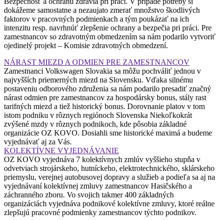
Bezpečnosť a ochranu zdravia pri práci. V prípade potreby si
dokážeme samostatne a nezaujato zmerať množstvo škodlivých
faktorov v pracovných podmienkach a tým poukázať na ich
intenzitu resp. navrhnúť zlepšenie ochrany a bezpečia pri práci. Pre
zamestnancov so zdravotným obmedzením sa nám podarilo vytvoriť
ojedinelý projekt – Komisie zdravotných obmedzení.
NÁRAST MIEZD A ODMIEN PRE ZAMESTNANCOV
Zamestnanci Volkswagen Slovakia sa môžu pochváliť jednou v
najvyšších priemerných miezd na Slovensku. Vďaka silnému
postaveniu odborového združenia sa nám podarilo presadiť značný
nárast odmien pre zamestnancov za hospodársky bonus, stály rast
tarifných miezd a tiež historický bonus. Dorovnanie platov v tom
istom podniku v rôznych regiónoch Slovenska Niekoľkokrát
zvýšené mzdy v rôznych podnikoch, kde pôsobia základné
organizácie OZ KOVO. Dosiahli sme historické maximá a budeme
vyjednávať aj za Vás.
KOLEKTÍVNE VYJEDNÁVANIE
OZ KOVO vyjednáva 7 kolektívnych zmlúv vyššieho stupňa v
odvetviach strojárskeho, hutníckeho, elektrotechnického, sklárskeho
priemyslu, verejnej autobusovej dopravy a služieb a podieľa sa aj na
vyjednávaní kolektívnej zmluvy zamestnancov Hasičského a
záchranného zboru. Vo svojich takmer 400 základných
organizáciách vyjednáva podnikové kolektívne zmluvy, ktoré reálne
zlepšujú pracovné podmienky zamestnancov týchto podnikov.