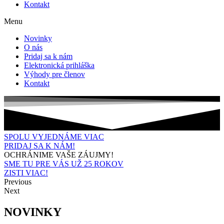
Kontakt
Menu
Novinky
O nás
Pridaj sa k nám
Elektronická prihláška
Výhody pre členov
Kontakt
SPOLU VYJEDNÁME VIAC
PRIDAJ SA K NÁM!
OCHRÁNIME VAŠE ZÁUJMY!
SME TU PRE VÁS UŽ 25 ROKOV
ZISTI VIAC!
Previous
Next
NOVINKY